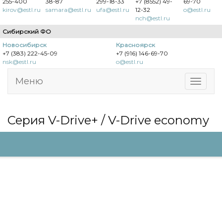
255-400
38-87
299-18-33
+7 (8552) 49-
69-70
kirov@estl.ru
samara@estl.ru
ufa@estl.ru
12-32
o@estl.ru
nch@estl.ru
Сибирский ФО
Новосибирск
Красноярск
+7 (383) 222-45-09
+7 (916) 146-69-70
nsk@estl.ru
o@estl.ru
Меню
Серия V-Drive+ / V-Drive economy