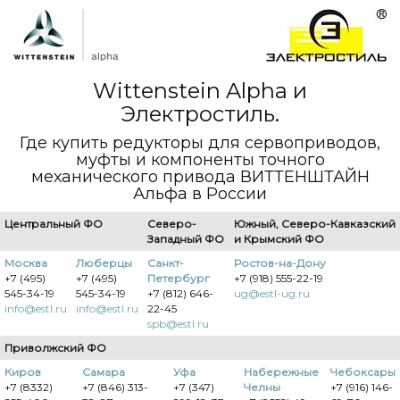
Wittenstein Alpha и
Электростиль.
Где купить редукторы для сервоприводов,
муфты и компоненты точного
механического привода ВИТТЕНШТАЙН
Альфа в России
Центральный ФО
Северо-
Южный, Северо-Кавказский
Западный ФО
и Крымский ФО
Москва
Люберцы
Санкт-
Ростов-на-Дону
+7 (495)
+7 (495)
Петербург
+7 (918) 555-22-19
545-34-19
545-34-19
+7 (812) 646-
ug@estl-ug.ru
info@estl.ru
info@estl.ru
22-45
spb@estl.ru
Приволжский ФО
Киров
Самара
Уфа
Набережные
Чебоксары
+7 (8332)
+7 (846) 313-
+7 (347)
Челны
+7 (916) 146-