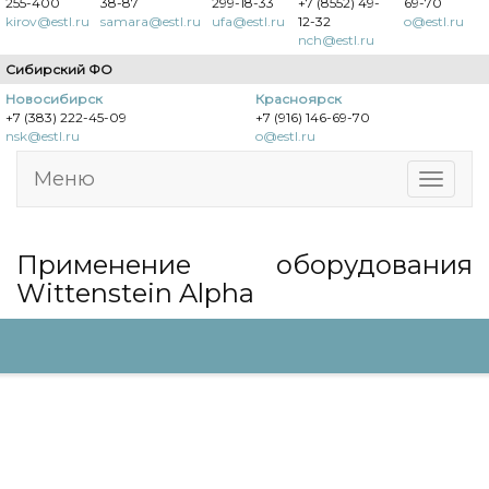
255-400
38-87
299-18-33
+7 (8552) 49-
69-70
kirov@estl.ru
samara@estl.ru
ufa@estl.ru
12-32
o@estl.ru
nch@estl.ru
Сибирский ФО
Новосибирск
Красноярск
+7 (383) 222-45-09
+7 (916) 146-69-70
nsk@estl.ru
o@estl.ru
Меню
Применение оборудования
Wittenstein Alpha